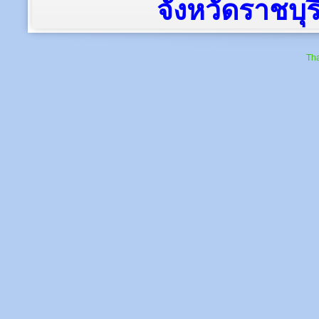
องค์การบริหารส่วนตำบลน้ำพุ
71 หมู่ที่ 3 ตำบลน้ำพุ อำเภอเมืองราชบุรี 
โทรศัพท์ : 0-3220-6329
E-mail :
namphu75001@gmail.com
สำนักปลัด : 032-206-329
กองคลัง : 032-206-329 ต่อ 106 /
งานจัดเก
กองช่าง : 032-206-329 ต่อ 108
นโยบายการค
ลิขสิทธิ์ © 2562-25
จังหวัดราชบุรี